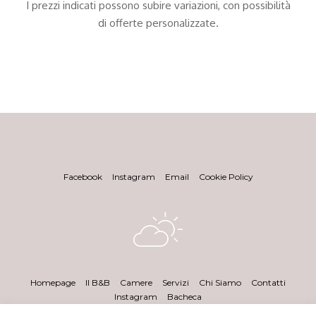
I prezzi indicati possono subire variazioni, con possibilità
di offerte personalizzate.
Facebook
Instagram
Email
Cookie Policy
Homepage
Il B&B
Camere
Servizi
Chi Siamo
Contatti
Instagram
Bacheca