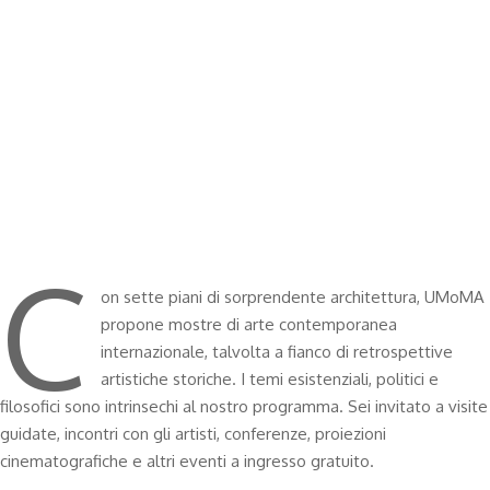
"I cyborg, come ha
stabilito la filosofa
Donna Haraway, non
sono rispettosi. Non
ricordano l'Universo."
C
on sette piani di sorprendente architettura, UMoMA
propone mostre di arte contemporanea
internazionale, talvolta a fianco di retrospettive
artistiche storiche. I temi esistenziali, politici e
filosofici sono intrinsechi al nostro programma. Sei invitato a visite
guidate, incontri con gli artisti, conferenze, proiezioni
cinematografiche e altri eventi a ingresso gratuito.