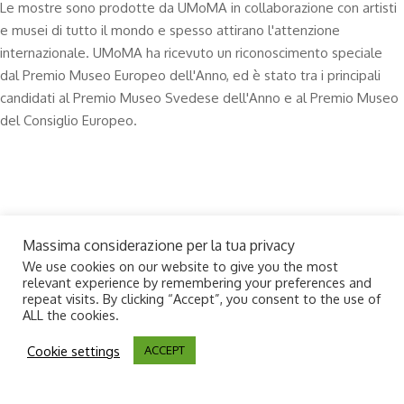
Le mostre sono prodotte da UMoMA in collaborazione con artisti
e musei di tutto il mondo e spesso attirano l'attenzione
internazionale. UMoMA ha ricevuto un riconoscimento speciale
dal Premio Museo Europeo dell'Anno, ed è stato tra i principali
candidati al Premio Museo Svedese dell'Anno e al Premio Museo
del Consiglio Europeo.
Diventa un membro e
ottieni offerte
esclusive!
Massima considerazione per la tua privacy
We use cookies on our website to give you the most
relevant experience by remembering your preferences and
I membri hanno accesso a mostre e offerte esclusive. L'iscrizione
repeat visits. By clicking “Accept”, you consent to the use of
costa $99.99, addebitati annualmente.
ALL the cookies.
Cookie settings
ACCEPT
Unisciti al club